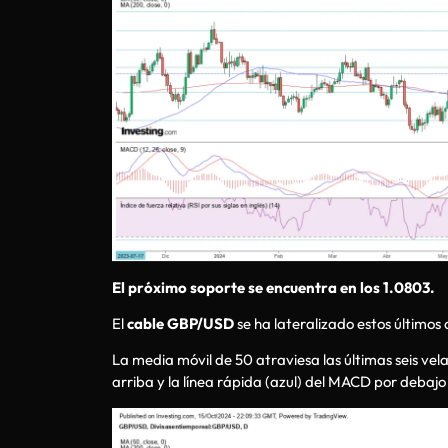
El próximo soporte se encuentra en los 1.0803.
El
cable GBP/USD
se ha lateralizado estos últimos 
La media móvil de 50 atraviesa las últimas seis velas
arriba y la línea rápida (azul) del MACD por debajo d