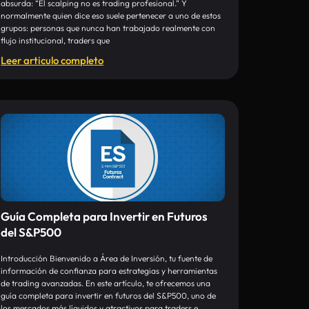
absurda: “El scalping no es trading profesional.” Y
normalmente quien dice eso suele pertenecer a uno de estos
grupos: personas que nunca han trabajado realmente con
flujo institucional, traders que
Leer articulo completo
Guía Completa para Invertir en Futuros
del S&P500
Introducción Bienvenido a Área de Inversión, tu fuente de
información de confianza para estrategias y herramientas
de trading avanzadas. En este artículo, te ofrecemos una
guía completa para invertir en futuros del S&P500, uno de
los mercados más líquidos y atractivos para traders e