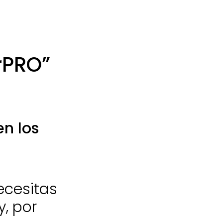
rPRO”
en los
necesitas
, por