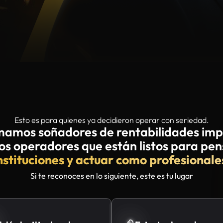
Esto es para quienes ya decidieron operar con seriedad.
mamos soñadores de rentabilidades impo
 operadores que están listos para pe
nstituciones y actuar como profesionale
Si te reconoces en lo siguiente, este es tu lugar
isión institucional
Estrategia real
de los que quieren dominar el
Eres de los que prefieren ejecuta
sis institucional y entender el
estrategia, no con suposiciones.
ado de verdad.
Porque un trader consistente no nace:
se forma.