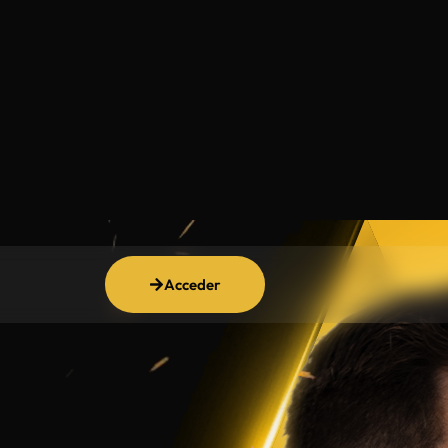
Acceder
s en la
e ha
nos en
.
sonalizada,
das para lograr