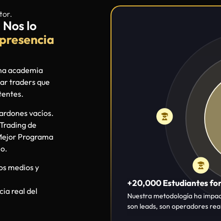
ardones vacíos.
Trading de
 Mejor Programa
o.
los medios y
+20,000 Estudiantes f
ia real del
Nuestra metodología ha impac
son leads, son operadores real
Reconocidos por medios 
Desde ABC hasta Investing.c