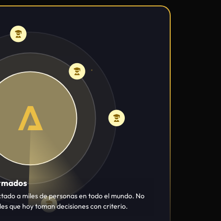
ormados
tado a miles de personas en todo el mundo. No
es que hoy toman decisiones con criterio.
y universidades
om, desde The European Awards hasta