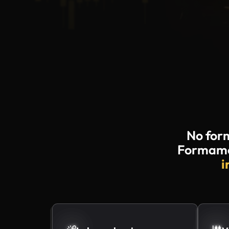
No for
Formamos
i
Independencia
V
Eres de los que buscan operar con
Eres 
independencia, sin depender de
análi
terceros.
merc