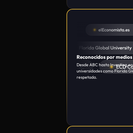
universidades como Florida Gl
respetada.
87,3% de alumnos con re
Nuestro enfoque progresivo pe
consistencia a largo plazo. Y 