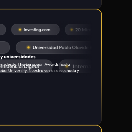
obal University. Nuestra voz es escuchada y
sultados sostenidos
rmite que casi 9 de cada 10 alumnos logren
eso no es una estadística: es una promesa cumplida.