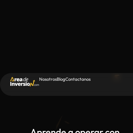
Nosotros
Blog
Contactanos
Aprende a operar con
estrategias institucionale
Academia de Trading qu
transformado
+20K alum
Europa y Latinoamérica
Formación profesional en trading: mentoría per
metodología institucional y herramientas avanza