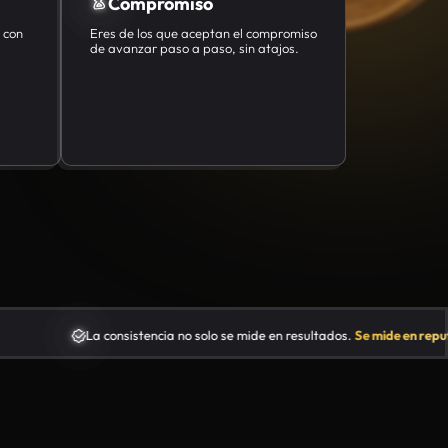
ltados.
Se mide en reputación.
La consistencia no solo se mi