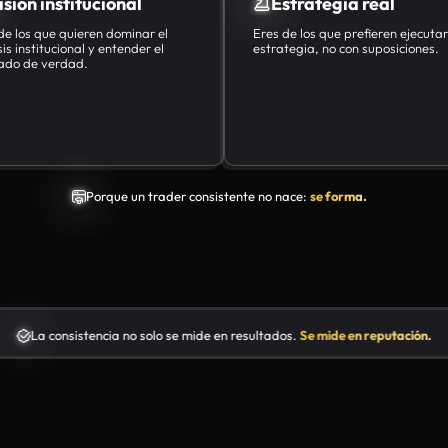
 mide en reputación.
La consistencia no solo se mide en resu
tor.
 Nos lo
 presencia
una academia
ar traders que
tentes.