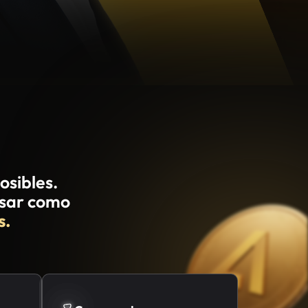
sibles.
nsar como
s.
Compromiso
r con
Eres de los que aceptan el compromiso
de avanzar paso a paso, sin atajos.