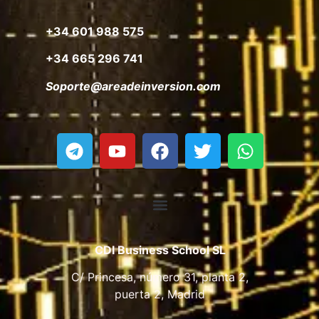
+34 601 988 575
+34 665 296 741
Soporte@areadeinversion.com
CDI Business School SL
C/ Princesa, número 31, planta 2,
puerta 2, Madrid