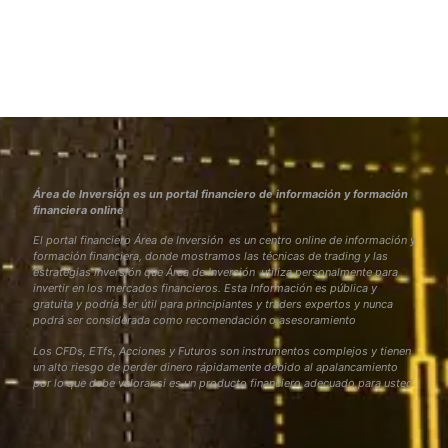
Área de Inversión es un portal financiero de información y formación
financiera online
El portal financiero Área de Inversión es un centro online de información y
formación financiera, donde mostramos las técnicas de trading y las
estrategias inversión que Área de Inversión utiliza personalmente para
invertir en los mercados financieros. Esta Información es pública y
gratuita y podría ser útil para principiantes y traders expertos y nunca
podrá ser considerada como recomendación o asesoramiento
Los CFDs, ETfs, Acciones y Futuros son instrumentos complejos y tienen
un alto riesgo de perder dinero rápidamente debido al apalancamiento
por lo que debe valorar si es un producto financiero adecuado para usted