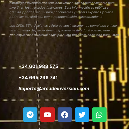
estrategias inversión que Área de Inversión utiliza personalmente para
invertir en los mercados financieros. Esta Información es pública y
gratuita y podría ser útil para principiantes y traders expertos y nunca
podrá ser considerada como recomendación o asesoramiento
Los CFDs, ETfs, Acciones y Futuros son instrumentos complejos y tienen
un alto riesgo de perder dinero rápidamente debido al apalancamiento
por lo que debe valorar si es un producto financiero adecuado para usted
+34 601 988 575
+34 665 296 741
Soporte@areadeinversion.com