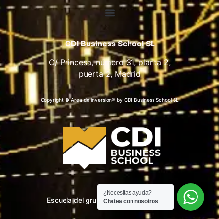
CDI Business School SL
C/ Princesa, número 31, planta 2,
puerta 2, Madrid
Copyright © Area de inversion® by CDI Business School SL
¿Necesitas ayuda?
Escuela del grupo CDI Business School
Chatea con nosotros