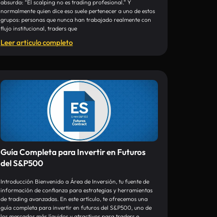
absurda: “El scalping no es trading profesional.” Y
normalmente quien dice eso suele pertenecer a uno de estos
grupos: personas que nunca han trabajado realmente con
flujo institucional, traders que
Leer articulo completo
Guía Completa para Invertir en Futuros
del S&P500
Introducción Bienvenido a Área de Inversión, tu fuente de
información de confianza para estrategias y herramientas
de trading avanzadas. En este artículo, te ofrecemos una
guía completa para invertir en futuros del S&P500, uno de
los mercados más líquidos y atractivos para traders e